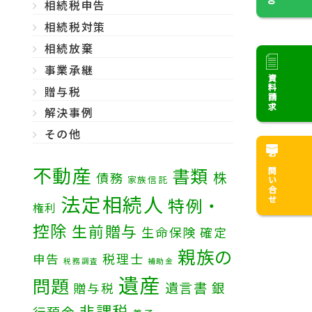
相続税申告
相続税対策
相続放棄
事業承継
資料請求
贈与税
解決事例
その他
お問い合せ
不動産
書類
株
債務
家族信託
法定相続人
特例・
権利
控除
生前贈与
生命保険
確定
親族の
税理士
申告
税務調査
補助金
遺産
問題
遺言書
銀
贈与税
非課税
行預金