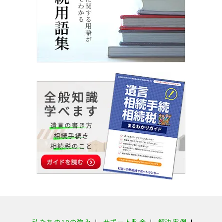
私たちの10の強み
|
サポート料金
|
解決実例
|