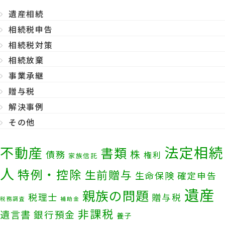
遺産相続
相続税申告
相続税対策
相続放棄
事業承継
贈与税
解決事例
その他
法定相続
不動産
書類
株
債務
権利
家族信託
人
特例・控除
生前贈与
生命保険
確定申告
遺産
親族の問題
税理士
贈与税
税務調査
補助金
非課税
遺言書
銀行預金
養子