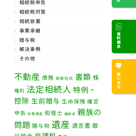
相続税申告
相続税対策
相続放棄
事業承継
資料請求
贈与税
解決事例
その他
お問い合せ
不動産
書類
株
債務
家族信託
法定相続人
特例・
権利
控除
生前贈与
生命保険
確定
親族の
税理士
申告
税務調査
補助金
遺産
問題
遺言書
銀
贈与税
非課税
行預金