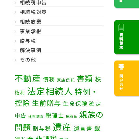
相続税申告
相続税対策
相続放棄
事業承継
資料請求
贈与税
解決事例
その他
お問い合せ
不動産
書類
株
債務
家族信託
法定相続人
特例・
権利
控除
生前贈与
生命保険
確定
親族の
税理士
申告
税務調査
補助金
遺産
問題
遺言書
銀
贈与税
非課税
行預金